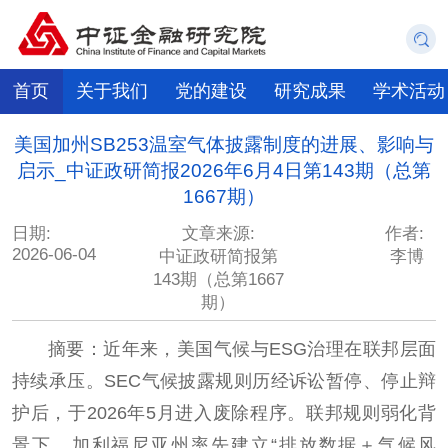
首页
关于我们
党的建设
研究成果
学术活动
美国加州SB253温室气体披露制度的进展、影响与
启示_中证政研简报2026年6月4日第143期（总第
1667期）
日期:
文章来源:
作者:
2026-06-04
中证政研简报第
李博
143期（总第1667
期）
摘要：近年来，美国气候与ESG治理在联邦层面
持续承压。SEC气候披露规则历经诉讼暂停、停止辩
护后，于2026年5月进入废除程序。联邦规则弱化背
景下，加利福尼亚州率先建立“排放数据＋气候风